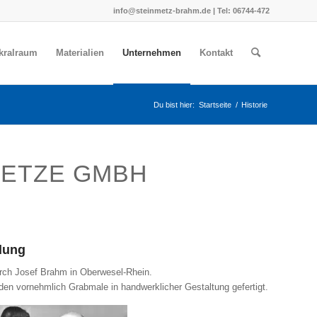
info@steinmetz-brahm.de | Tel: 06744-472
akralraum
Materialien
Unternehmen
Kontakt
Du bist hier:
Startseite
/
Historie
METZE GMBH
dung
rch Josef Brahm in Oberwesel-Rhein.
den vornehmlich Grabmale in handwerklicher Gestaltung gefertigt.