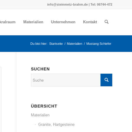
info@steinmetz-brahm.de | Tel: 06744-472
akralraum
Materialien
Unternehmen
Kontakt
Du bist hier:
Startseite
/
Materialien
/
Mustang Schiefer
SUCHEN
ÜBERSICHT
Materialien
Granite, Hartgesteine