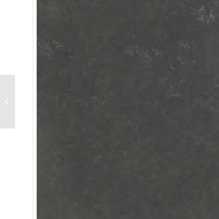
Mainsandstein
(Wassum)