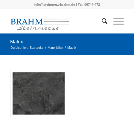
info@steinmetz-brahm.de | Tel: 06744-472
Matrix
Du bist hier:
Startseite
/
Materialien
/
Matrix