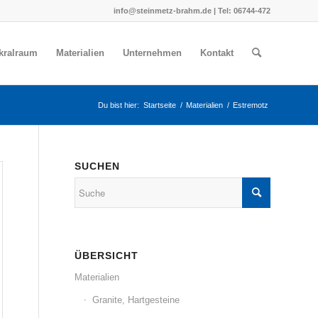
info@steinmetz-brahm.de | Tel: 06744-472
akralraum
Materialien
Unternehmen
Kontakt
Du bist hier:
Startseite
/
Materialien
/
Estremotz
SUCHEN
ÜBERSICHT
Materialien
Granite, Hartgesteine